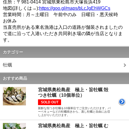
住所：〒981-0414 宮城県東松島市大塚長浜419
地図(詳しくは→):
https://goo.gl/maps/bLcJgEhWGCs
営業時間：月～土曜日 午前中のみ 日曜日・悪天候時
お休み
当直売所がある東名漁港は入口の道路が舗装されましたの
で道に沿って入港いただき共同剥き場の隣が当店となりま
す。
カテゴリー
牡蠣
おすすめ商品
宮城県奥松島産 極上・旨牡蠣 殻
つき牡蠣（10個単位）
SOLD OUT
新鮮な殻つき牡蠣を10個単位でご注文いただけます。バ
ーベキューなどの牡蠣焼きから、蒸し牡蠣と自由にお召
し上がりいただけます。
宮城県奥松島産 極上・旨牡蠣 む