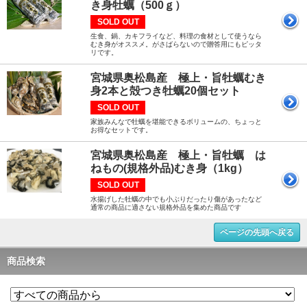
き身牡蠣（500ｇ）
SOLD OUT
生食、鍋、カキフライなど、料理の食材として使うなら
むき身がオススメ。がさばらないので贈答用にもピッタ
リです。
宮城県奥松島産 極上・旨牡蠣むき
身2本と殻つき牡蠣20個セット
SOLD OUT
家族みんなで牡蠣を堪能できるボリュームの、ちょっと
お得なセットです。
宮城県奥松島産 極上・旨牡蠣 は
ねもの(規格外品)むき身（1kg）
SOLD OUT
水揚げした牡蠣の中でも小ぶりだったり傷があったなど
通常の商品に適さない規格外品を集めた商品です
ページの先頭へ戻る
商品検索